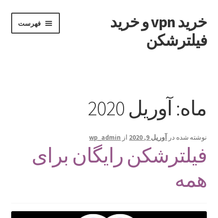
خرید vpn و خرید
پرش
پرش
فهرست
به
به
فیلترشکن
محتوا
ناوبری
خانه
برگه نمونه
ماه:
آوریل 2020
نوشته شده در
آوریل 9, 2020
از
wp_admin
فیلترشکن رایگان برای
همه