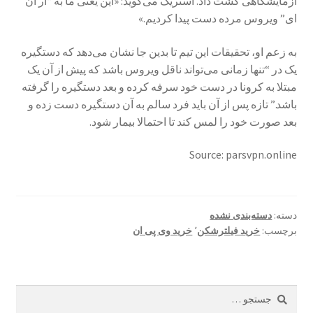
آزمایشگاهی کشت داد. استریک می‌گوید: «این یعنی ما به “ار ان
ای” ویروس مرده دست پیدا کردیم.»
به زعم او، تحقیقات این تیم تا بدین جا نشان می‌دهد که دستگیره
یک در “تنها زمانی می‌تواند ناقل ویروس باشد که پیش از آن یک
مبتلا به کرونا در دست خود سرفه کرده و بعد دستگیره را گرفته
باشد.” تازه پس از آن باید فرد سالم به آن دستگیره دست زده و
بعد صورت خود را لمس کند تا احتمالا بیمار شود.
Source: parsvpn.online
دسته:
دسته‌بندی نشده
برچسب:
خرید فیلترشکن
٬
خرید وی پی ان
جستجو
برای: